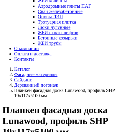
ЖБИ колонны
Аэродромные плиты ПАГ
Сваи железобетонные
Опоры ЛЭП
Тротуарная плитка
Люки чугунные
ЖБИ шахты лифтов
Бетонные козырьки
ЖБИ трубы
О компании
Оплата и доставка
Контакты
Каталог
Фасадные материалы
Сайдинг
Деревянный погонаж
Планкен фасадная доска Lunawood, профиль SHP
19х117х5100 мм
Планкен фасадная доска
Lunawood, профиль SHP
19х117х5100 мм