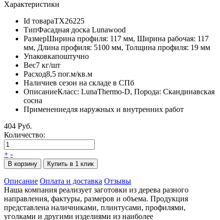
Характеристики
Id товара
ТХ26225
Тип
Фасадная доска Lunawood
Размер
Ширина профиля: 117 мм, Ширина рабочая: 117
мм, Длина профиля: 5100 мм, Толщина профиля: 19 мм
Упаковка
поштучно
Вес
7 кг/шт
Расход
8,5 пог.м/кв.м
Наличие
в сезон на складе в СПб
Описание
Класс: LunaThermo-D, Порода: Скандинавская
сосна
Применение
для наружных и внутренних работ
404 Руб.
Количество:
+
-
В корзину
Купить в 1 клик
Описание
Оплата и доставка
Отзывы
Наша компания реализует заготовки из дерева разного
направления, фактуры, размеров и объема. Продукция
представлена наличниками, плинтусами, профилями,
уголками и другими изделиями из наиболее