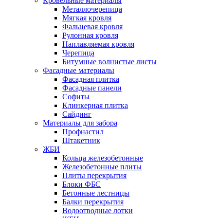
Кровельные материалы
Металлочерепица
Мягкая кровля
Фальцевая кровля
Рулонная кровля
Наплавляемая кровля
Черепица
Битумные волнистые листы
Фасадные материалы
Фасадная плитка
Фасадные панели
Софиты
Клинкерная плитка
Сайдинг
Материалы для забора
Профнастил
Штакетник
ЖБИ
Кольца железобетонные
Железобетонные плиты
Плиты перекрытия
Блоки ФБС
Бетонные лестницы
Балки перекрытия
Водоотводные лотки