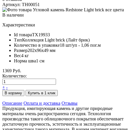
Артикул: TH00051
В наличии
Характеристики
Id товара
ТХ19933
Тип
Коллекция Light brick (Лайт брик)
Количество в упаковке
18 шт/уп - 1,06 пог.м
Размер
202х96х49 мм
Вес
4 кг
Норма шва
1 см
1369 Руб.
Количество:
+
-
В корзину
Купить в 1 клик
Описание
Оплата и доставка
Отзывы
Продукция, имитирующая камень и другие природные
материалы очень распространена сегодня. Технология
производства такого облицовочного покрытия обеспечивает
достаточную прочность, эстетичность и эксплуатационные
характеристики такого материала. В нашем интернет магазине