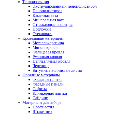
Теплоизоляция
Экструдированный пенополистирол
Пенополистирол
Каменная вата
Минеральная вата
Отражающая изоляция
Подложки
Стекловата
Кровельные материалы
Металлочерепица
Мягкая кровля
Фальцевая кровля
Рулонная кровля
Наплавляемая кровля
Черепица
Битумные волнистые листы
Фасадные материалы
Фасадная плитка
Фасадные панели
Софиты
Клинкерная плитка
Сайдинг
Материалы для забора
Профнастил
Штакетник