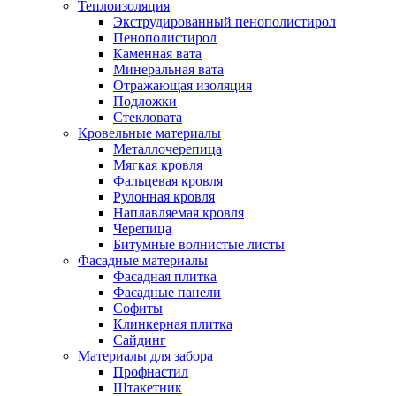
Теплоизоляция
Экструдированный пенополистирол
Пенополистирол
Каменная вата
Минеральная вата
Отражающая изоляция
Подложки
Стекловата
Кровельные материалы
Металлочерепица
Мягкая кровля
Фальцевая кровля
Рулонная кровля
Наплавляемая кровля
Черепица
Битумные волнистые листы
Фасадные материалы
Фасадная плитка
Фасадные панели
Софиты
Клинкерная плитка
Сайдинг
Материалы для забора
Профнастил
Штакетник