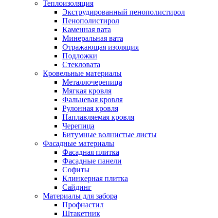
Теплоизоляция
Экструдированный пенополистирол
Пенополистирол
Каменная вата
Минеральная вата
Отражающая изоляция
Подложки
Стекловата
Кровельные материалы
Металлочерепица
Мягкая кровля
Фальцевая кровля
Рулонная кровля
Наплавляемая кровля
Черепица
Битумные волнистые листы
Фасадные материалы
Фасадная плитка
Фасадные панели
Софиты
Клинкерная плитка
Сайдинг
Материалы для забора
Профнастил
Штакетник