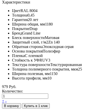
Характеристики
Цвет
RAL 8004
Толщина
0,45
Гарантия
20 лет
Ширина общая, мм
1180
Покрытие
Drap
Бренд
Grand Line
Блеск поверхности
Матовая
Защитный слой, г/м2
Zn 140
Обратная сторона
Эпоксидная серая
Основа покрытия
Полиэфир
Пленка
С пленкой
Стойкость к УФ
RUV3
Текстура поверхности
Текстурированная
Толщина полимерного покрытия, мкм
25
Ширина полезная, мм
1150
Высота профиля, мм
10
979 Руб.
Количество:
+
-
В корзину
Купить в 1 клик