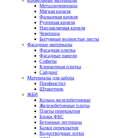
Кровельные материалы
Металлочерепица
Мягкая кровля
Фальцевая кровля
Рулонная кровля
Наплавляемая кровля
Черепица
Битумные волнистые листы
Фасадные материалы
Фасадная плитка
Фасадные панели
Софиты
Клинкерная плитка
Сайдинг
Материалы для забора
Профнастил
Штакетник
ЖБИ
Кольца железобетонные
Железобетонные плиты
Плиты перекрытия
Блоки ФБС
Бетонные лестницы
Балки перекрытия
Водоотводные лотки