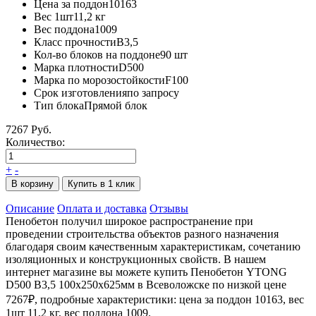
Цена за поддон
10163
Вес 1шт
11,2 кг
Вес поддона
1009
Класс прочности
B3,5
Кол-во блоков на поддоне
90 шт
Марка плотности
D500
Марка по морозостойкости
F100
Срок изготовления
по запросу
Тип блока
Прямой блок
7267 Руб.
Количество:
+
-
В корзину
Купить в 1 клик
Описание
Оплата и доставка
Отзывы
Пенобетон получил широкое распространение при
проведении строительства объектов разного назначения
благодаря своим качественным характеристикам, сочетанию
изоляционных и конструкционных свойств. В нашем
интернет магазине вы можете купить Пенобетон YTONG
D500 В3,5 100х250х625мм в Всеволожске по низкой цене
7267₽, подробные характеристики: цена за поддон 10163, вес
1шт 11,2 кг, вес поддона 1009.