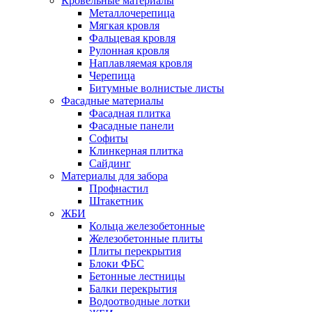
Кровельные материалы
Металлочерепица
Мягкая кровля
Фальцевая кровля
Рулонная кровля
Наплавляемая кровля
Черепица
Битумные волнистые листы
Фасадные материалы
Фасадная плитка
Фасадные панели
Софиты
Клинкерная плитка
Сайдинг
Материалы для забора
Профнастил
Штакетник
ЖБИ
Кольца железобетонные
Железобетонные плиты
Плиты перекрытия
Блоки ФБС
Бетонные лестницы
Балки перекрытия
Водоотводные лотки