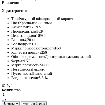
В наличии
Характеристики
Тип
Фигурный облицовочный кирпич
Цвет
Красно-коричневый
Размер
250*120*65
Производитель
ЛСР
Цена за поддон
16939
Вес 1шт
4,20 кг
Вес поддона
1115
Марка по морозостойкости
F50
Кол-во на поддоне
256
Область применения
Для отделки фасадов зданий
Формат
1NF
Марка прочности
М400
Поверхность
Гладкая
Пустотность
Полнотелый
Водопоглащение
6-8 %
62 Руб.
Количество:
+
-
В корзину
Купить в 1 клик