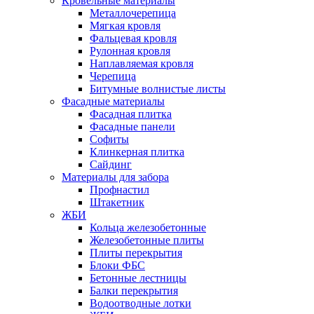
Кровельные материалы
Металлочерепица
Мягкая кровля
Фальцевая кровля
Рулонная кровля
Наплавляемая кровля
Черепица
Битумные волнистые листы
Фасадные материалы
Фасадная плитка
Фасадные панели
Софиты
Клинкерная плитка
Сайдинг
Материалы для забора
Профнастил
Штакетник
ЖБИ
Кольца железобетонные
Железобетонные плиты
Плиты перекрытия
Блоки ФБС
Бетонные лестницы
Балки перекрытия
Водоотводные лотки