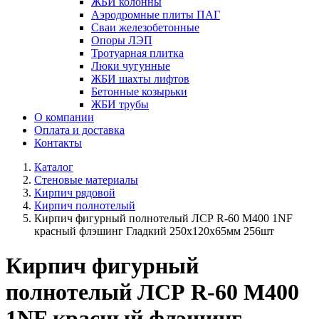
ЖБИ колонны
Аэродромные плиты ПАГ
Сваи железобетонные
Опоры ЛЭП
Тротуарная плитка
Люки чугунные
ЖБИ шахты лифтов
Бетонные козырьки
ЖБИ трубы
О компании
Оплата и доставка
Контакты
Каталог
Стеновые материалы
Кирпич рядовой
Кирпич полнотелый
Кирпич фигурный полнотелый ЛСР R-60 М400 1NF
красный флэшинг Гладкий 250х120х65мм 256шт
Кирпич фигурный
полнотелый ЛСР R-60 М400
1NF красный флэшинг