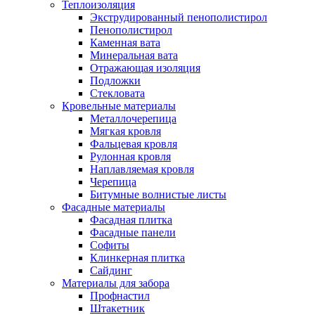
Теплоизоляция
Экструдированный пенополистирол
Пенополистирол
Каменная вата
Минеральная вата
Отражающая изоляция
Подложки
Стекловата
Кровельные материалы
Металлочерепица
Мягкая кровля
Фальцевая кровля
Рулонная кровля
Наплавляемая кровля
Черепица
Битумные волнистые листы
Фасадные материалы
Фасадная плитка
Фасадные панели
Софиты
Клинкерная плитка
Сайдинг
Материалы для забора
Профнастил
Штакетник