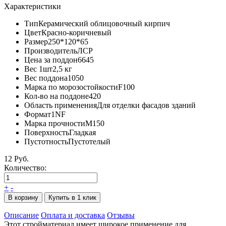
Характеристики
Тип
Керамический облицовочный кирпич
Цвет
Красно-коричневый
Размер
250*120*65
Производитель
ЛСР
Цена за поддон
6645
Вес 1шт
2,5 кг
Вес поддона
1050
Марка по морозостойкости
F100
Кол-во на поддоне
420
Область применения
Для отделки фасадов зданий
Формат
1NF
Марка прочности
М150
Поверхность
Гладкая
Пустотность
Пустотелый
12 Руб.
Количество:
+
-
В корзину
Купить в 1 клик
Описание
Оплата и доставка
Отзывы
Этот стройматериал имеет широкое применение для