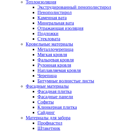
Теплоизоляция
Экструдированный пенополистирол
Пенополистирол
Каменная вата
Минеральная вата
Отражающая изоляция
Подложки
Стекловата
Кровельные материалы
Металлочерепица
Мягкая кровля
Фальцевая кровля
Рулонная кровля
Наплавляемая кровля
Черепица
Битумные волнистые листы
Фасадные материалы
Фасадная плитка
Фасадные панели
Софиты
Клинкерная плитка
Сайдинг
Материалы для забора
Профнастил
Штакетник