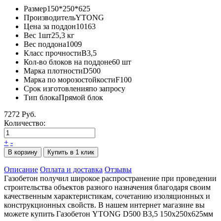
Размер
150*250*625
Производитель
YTONG
Цена за поддон
10163
Вес 1шт
25,3 кг
Вес поддона
1009
Класс прочности
B3,5
Кол-во блоков на поддоне
60 шт
Марка плотности
D500
Марка по морозостойкости
F100
Срок изготовления
по запросу
Тип блока
Прямой блок
7272 Руб.
Количество:
+
-
В корзину
Купить в 1 клик
Описание
Оплата и доставка
Отзывы
Газобетон получил широкое распространение при проведении
строительства объектов разного назначения благодаря своим
качественным характеристикам, сочетанию изоляционных и
конструкционных свойств. В нашем интернет магазине вы
можете купить Газобетон YTONG D500 В3,5 150х250х625мм